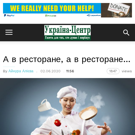
А в ресторане, а в ресторане…
By
Айнура Алієва
02.06.2020
11:56
1847
views