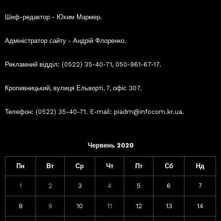
Шеф-редактор - Юхим Мармер.
Адміністратор сайту - Андрій Флоренко.
Рекламний відділ: (0522) 35-40-71, 050-961-67-17.
Кропивницький, вулиця Ельворті, 7, офіс 307.
Телефон: (0522) 35-40-71. E-mail: piadm@infocom.kr.ua.
Червень 2020
Пн
Вт
Ср
Чт
Пт
Сб
Нд
1
2
3
4
5
6
7
8
9
10
11
12
13
14