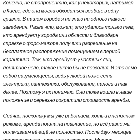
Конечно, не стопроцентно, как у некоторых, например,
в Киеве, где она могла обходиться вообще в одну
гривню. В нашем городе я не знаю ни одного такого
заведения. Разве что, может, это удалось только тем,
кто арендует у города или области и благодаря
справке о форс-мажоре получили разрешение на
бесплатное распоряжение помещением в период
карантина. Тем, кто арендует у частных лиц,
понятное дело, такое никто бы не позволил. И это само
собой разумеющееся, ведь у людей тоже есть
электрики, сантехники, обслуживание, налоги и так
далее. Поэтому я их понимаю. Они тоже вошли в наше
положение и серьезно сократили стоимость аренды.
Сейчас, поскольку мы уже работаем, хоть и в неполном
режиме, аренда пошла на повышение, но всё равно мы
оплачиваем её ещё не полностью. После двух месяцев
простоя запуск – это новые вложения. Многие