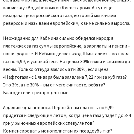
как между «Водафоном» и «Киевстаром». А тут еще
незадача: цена российского газа, который мы качаем
реверсом и называем европейским, к зиме сильно выросла.
Неожиданно для Кабмина сильно обиделся народ: в
платежках за газ суммы европейские, а зарплаты и пенсии –
наши, родные. И Кабмин делает «ход Шмыгалем» – вот вам
газ по 6,99, и успокойтесь. На целых 30% взяли и снизили до
весны. Только откуда взялись эти 30%, если цена
«Нафтогаза» с 1 января была заявлена 7,22 грн за куб газа?
Это 3%, а не 30% – вы от чего считаете, ребята?
Благодетели трехпроцентные.
А дальше два вопроса. Первый: нам платить по 6,99
придется и следующим летом, когда цена газа упадет до 3-4
грн у рыночных европейских спекулянтов?
Компенсировать монополистам их псевдоубытки?