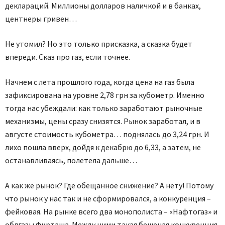
деклараций. Миллионы долларов наличкой и в банках,
центнеры гривен…
Не утомил? Но это только присказка, а сказка будет
впереди. Сказ про газ, если точнее.
Начнем с лета прошлого года, когда цена на газ была
зафиксирована на уровне 2,78 грн за кубометр. Именно
тогда нас убеждали: как только заработают рыночные
механизмы, цены сразу снизятся. Рынок заработал, и в
августе стоимость кубометра… поднялась до 3,24 грн. И
лихо пошла вверх, дойдя к декабрю до 6,33, а затем, не
останавливаясь, полетела дальше…
А как же рынок? Где обещанное снижение? А нету! Потому
что рынок у нас так и не сформировался, а конкуренция –
фейковая. На рынке всего два монополиста – «Нафтогаз» и
облгазы Фирташа. Между ними такая бешеная конкуренция,