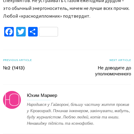
спекулянтов. Не устраивать с газом ежегодный дурдом –
это обычный энергоноситель, ничем не лучше всех прочих.
Любой «краснодипломник» подтвердит.
Facebook
Twitter
Поділитися
PREVIOUS ARTICLE
NEXT ARTICLE
№2 (1413)
Не доводите до
уполномоченного
Юхим Мармер
Народився у Гайвороні, більшу частину життя прожив
у Кіровограді. Починав інженером, закінчувати, мабуть,
буду журналістом. Люблю людей, котів та книги.
Ненавиджу підлість та ксенофобію.