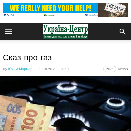
Сказ про газ
By
Юхим Мармер
19.01.2021
13:10
2031
views