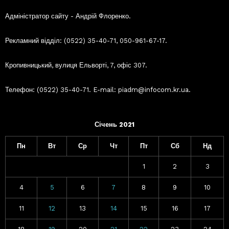
Адміністратор сайту - Андрій Флоренко.
Рекламний відділ: (0522) 35-40-71, 050-961-67-17.
Кропивницький, вулиця Ельворті, 7, офіс 307.
Телефон: (0522) 35-40-71. E-mail: piadm@infocom.kr.ua.
Січень 2021
Пн
Вт
Ср
Чт
Пт
Сб
Нд
1
2
3
4
5
6
7
8
9
10
11
12
13
14
15
16
17