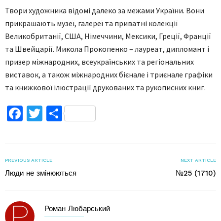
Твори художника відомі далеко за межами України. Вони
прикрашають музеї, галереї та приватні колекції
Великобританії, США, Німеччини, Мексики, Греції, Франції
та Швейцарії. Микола Прокопенко – лауреат, дипломант і
призер міжнародних, всеукраїнських та регіональних
виставок, а також міжнародних бієнале і триєнале графіки
та книжкової ілюстрації друкованих та рукописних книг.
Facebook
Twitter
Поділитися
PREVIOUS ARTICLE
NEXT ARTICLE
Люди не змінюються
№25 (1710)
Роман Любарський