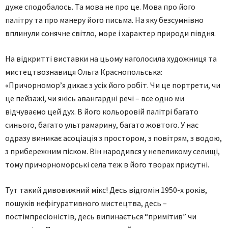
дуже сподобалось. Та мова не про це. Мова про його
палітру та про манеру його письма. На яку безсумнівно
вплинули сонячне світло, море і характер природи півдня.
На відкритті виставки на цьому наголосила художниця та
мистецтвознавиця Ольга Краснопольська:
«Причорномор’я дихає з усіх його робіт. Чи це портрети, чи
це пейзажі, чи якісь авангардні речі – все одно ми
відчуваємо цей дух. В його кольоровій палітрі багато
синього, багато ультрамарину, багато жовтого. У нас
одразу виникає асоціація з простором, з повітрям, з водою,
з прибережним піском. Він народився у невеликому селищі,
тому причорноморські села теж в його творах присутні.
Тут такий дивовижний мікс! Десь відгомін 1950-х років,
пошуків нефігуративного мистецтва, десь –
постімпресіоністів, десь випинається “примітив” чи