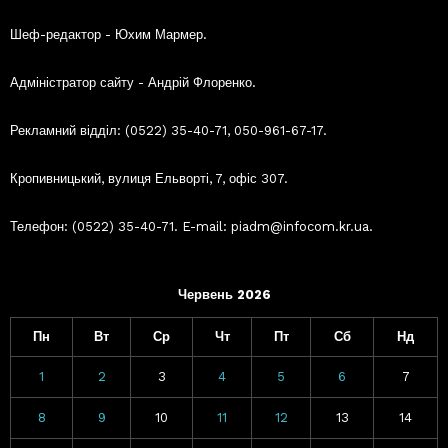
Шеф-редактор - Юхим Мармер.
Адміністратор сайту - Андрій Флоренко.
Рекламний відділ: (0522) 35-40-71, 050-961-67-17.
Кропивницький, вулиця Ельворті, 7, офіс 307.
Телефон: (0522) 35-40-71. E-mail: piadm@infocom.kr.ua.
Червень 2026
Пн
Вт
Ср
Чт
Пт
Сб
Нд
1
2
3
4
5
6
7
8
9
10
11
12
13
14