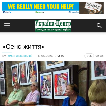
«Сенс життя»
By
Роман Любарський
15.06.2026
13:46
625
views