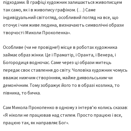
підходами. В графіці художник залишається живописцем
так само, як і в живопису графіком. (…) Саме
індивідуальний світогляд, особливий погляд на все, що
оточує і чим живе людина, визначають символічні образи
творчості Миколи Прокопенка».
Особливе (чи не провідне!) місце в роботах художника
займає образ жінки. Це і Праматір, і Оранта, і Венера, і
Богородиця водночас. Саме через ці образи митець
передає своє ставлення до світу. Чоловіка художник чомусь
вважає нижчим створінням, майже диявольським чи
демонічним. Тому зображує його то в образі козлика, то
півника, то бичка.
Сам Микола Прокопенко в одному з інтерв’ю колись сказав:
«Я ніколи не працював над стилем. Просто працюю і все,
працюю так, як направляє Бог».