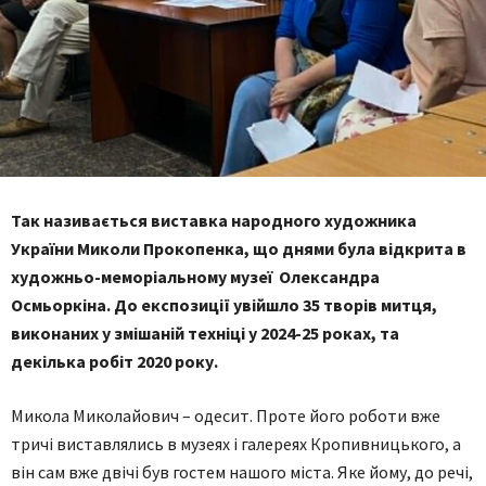
Так називається виставка народного художника
України Миколи Прокопенка, що днями була відкрита в
художньо-меморіальному музеї Олександра
Осмьоркіна. До експозиції увійшло 35 творів митця,
виконаних у змішаній техніці у 2024-25 роках, та
декілька робіт 2020 року.
Микола Миколайович – одесит. Проте його роботи вже
тричі виставлялись в музеях і галереях Кропивницького, а
він сам вже двічі був гостем нашого міста. Яке йому, до речі,