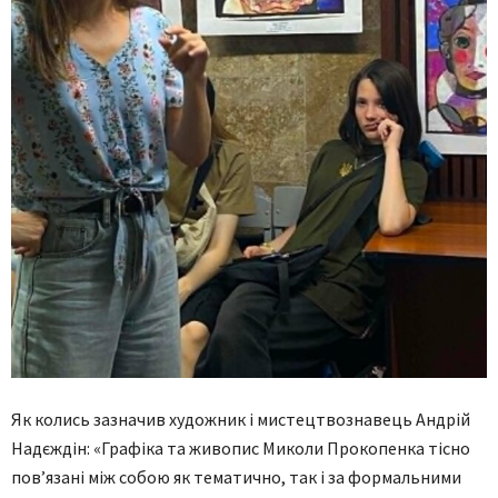
Як колись зазначив художник і мистецтвознавець Андрій
Надєждін: «Графіка та живопис Миколи Прокопенка тісно
пов’язані між собою як тематично, так і за формальними