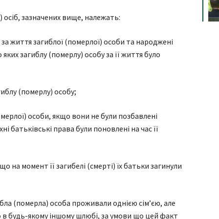
 осіб, зазначених вище, належать:
ті за життя загиблої (померлої) особи та народжені
о яких загиблу (померлу) особу за її життя було
гиблу (померлу) особу;
омерлої) особи, якщо вони не були позбавлені
хні батьківські права були поновлені на час її
що на момент її загибелі (смерті) їх батьки загинули
гибла (померла) особа проживали однією сім’єю, але
 в будь-якому іншому шлюбі, за умови що цей факт