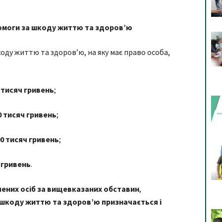
омоги за шкоду життю та здоров’ю
ду життю та здоров’ю, на яку має право особа,
 тисяч гривень
;
0 тисяч гривень
;
0 тисяч гривень
;
 гривень
.
ачених осіб за вищевказаних обставин
,
шкоду життю та здоров’ю призначається і