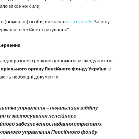
ало законної сили;
лої (померлої) особи, визначені
статтею 36
Закону
ержавне пенсійне страхування”.
вернення
ня одноразової грошової допомоги за шкоду життю
оріального органу Пенсійного фонду України
із
ають необхідні документи.
ьника управління ‒ начальниця відділу
ти із застосування пенсійного
йного забезпечення, надання страхових
оловного управління Пенсійного фонду