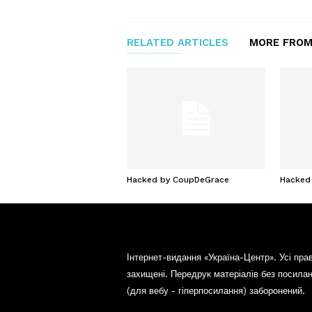
RELATED ARTICLES
MORE FROM
Hacked by CoupDeGrace
Hacked
Інтернет-видання «Україна-Центр». Усі пра
захищені. Передрук матеріалів без посила
(для вебу - гіперпосилання) заборонений.