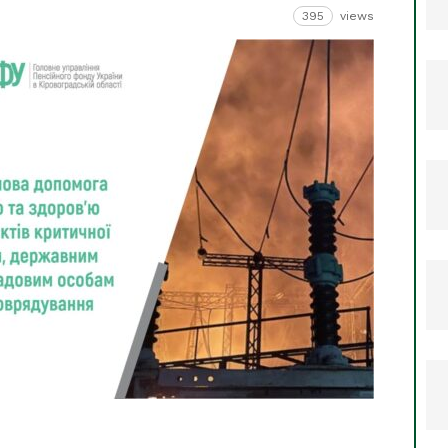
395
views