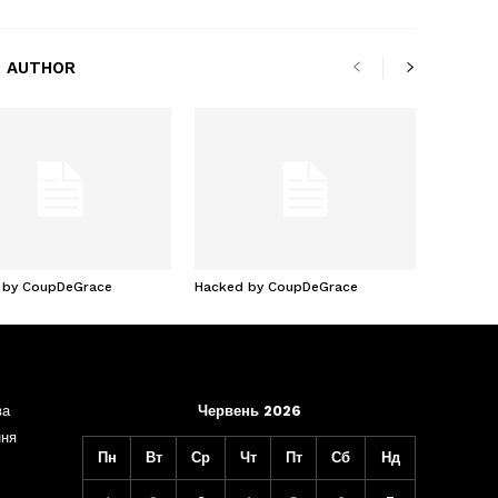
 AUTHOR
 by CoupDeGrace
Hacked by CoupDeGrace
ва
Червень 2026
ння
Пн
Вт
Ср
Чт
Пт
Сб
Нд