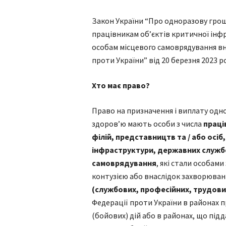
Закон України “Про одноразову грош
працівникам об’єктів критичної ін
особам місцевого самоврядування вна
проти України” від 20 березня 2023 ро
Хто має право?
Право на призначення і виплату одн
здоров’ю мають особи з числа
праці
філій, представництв та / або осі
інфраструктури, державних службо
самоврядування
, які стали особами
контузією або внаслідок захворюван
(службових, професійних, трудови
Федерації проти України в районах п
(бойових) дій або в районах, що під