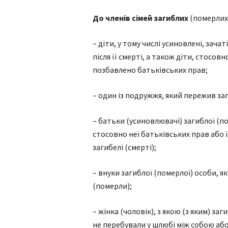
До членів сімей загиблих
(померлих)
– діти, у тому числі усиновлені, зача
після її смерті, а також діти, стосовн
позбавлено батьківських прав;
– один із подружжя, який пережив за
– батьки (усиновлювачі) загиблої (п
стосовно неї батьківських прав або ї
загибелі (смерті);
– внуки загиблої (померлої) особи, як
(померли);
– жінка (чоловік), з якою (з яким) за
не перебували у шлюбі між собою або