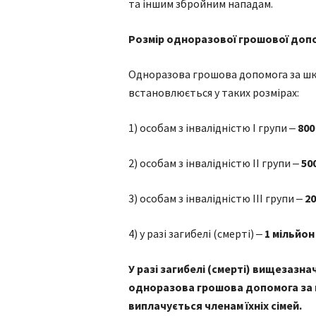
та іншим збройним нападам.
Розмір одноразової грошової доп
Одноразова грошова допомога за шко
встановлюється у таких розмірах:
1) особам з інвалідністю I групи ‒
800
2) особам з інвалідністю II групи ‒
50
3) особам з інвалідністю III групи ‒
20
4) у разі загибелі (смерті) ‒
1 мільйон
У разі загибелі (смерті) вищезазн
одноразова грошова допомога за 
виплачується членам їхніх сімей.