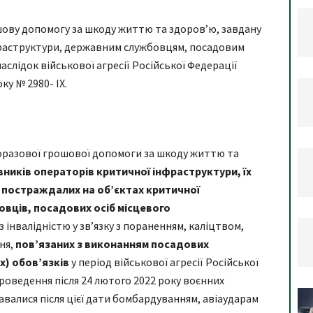
ову допомогу за шкоду життю та здоров’ю, завдану
фраструктури, державним службовцям, посадовим
слідок військової агресії Російської Федерації
ку № 2980- IX.
оразової грошової допомоги за шкоду життю та
вників операторів критичної інфраструктури, їх
б, постраждалих на об’єктах критичної
вців, посадових осіб місцевого
 з інвалідністю у зв’язку з пораненням, каліцтвом,
ня,
пов’язаних з виконанням посадових
х) обов’язків
у період військової агресії Російської
роведення після 24 лютого 2022 року воєнних
давалися після цієї дати бомбардуванням, авіаударам