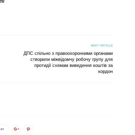
ті
я
NEXT ARTICLE
ДПС спільно з правоохоронними органами
створили міжвідомчу робочу групу для
протидії схемам виведення коштів за
кордон
ter