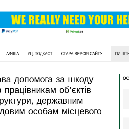
АФІША
УЦ-ПОДКАСТ
СТАРА ВЕРСІЯ САЙТУ
ПИШІТ
ва допомога за шкоду
ОС
 працівникам об’єктів
труктури, державним
довим особам місцевого