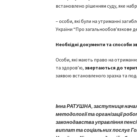
встановлено рішенням суду, яке набр
– особи, які були на утриманні загиб
України “Про загальнообов’язкове д
Необхідні документи та способи з
Особи, які мають право на отриман
та здоров’ю,
звертаються до терит
заявою встановленого зразка та под
Інна РАТУШНА,
заступниця начал
методології та організації робо
законодавства управління пенсі
виплат та соціальних послуг Г