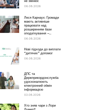
не змінює
06.08.2026
Леся Карнаух: Громади
мають активніше
працювати над
розширенням бази
оподаткування –...
06.08.2026
Нові підходи до виплати
“дитячих” допомог
06.08.2026
ДПС та
Держприкордонслужба
удосконалюють
електронний обмін
інформацією
03.08.2026
Хто зняв чари з Лори
Лумер?