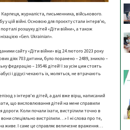
а Карпеця, журналіста, письменника, військового.
у у цій війні. Основою для проєкту стали інтерв’ю,
а порталі розшуку дітей «Діти війни», а також
ізацією «Gen. Ukrainian».
даними сайту «Діти війни» від 24 лютого 2023 року
ових діях 703 дитини, було поранено – 2489, зникло –
ку федерацію – 19546 дітей! І за усім цим стоять
бабусі і дідусі чекають їх, моляться, не втрачають
ізод з інтерв’ю дітей, а далі вже вірш, написаний
зати, що висловлювання дітей на мене справили
 дороги. Коли почали їхати, вистрілили точно в
 вони спеціяльно вистрілили…» І ні слова про те,
вона живе. І саме це справляє величезне враження…