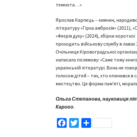
темнота…»
Ярослав Карпець – киянин, народився 
літературу «Гірка амброзія» (2011), 
«Феєрія духу» (2024), збірки короткої
проходить військову службу в лавах
Очільниця Кіровоградської організац
написала післямову: «Саме тому книг
українській літературі. Вона не гов
голосом дітей – тих, хто опинився в 
мистецтво. Це форма пам’яті, морал
Ольга Степанова, науковиця лі
Карого.
Facebook
Twitter
Поділитис