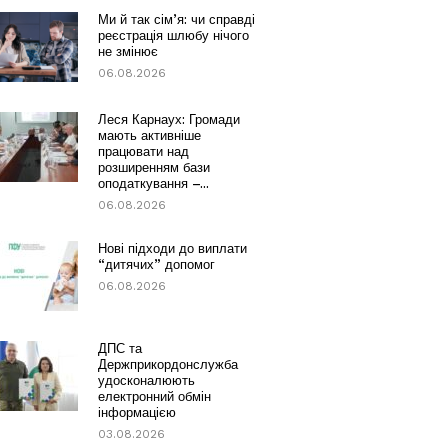
Ми й так сім’я: чи справді
реєстрація шлюбу нічого
не змінює
06.08.2026
Леся Карнаух: Громади
мають активніше
працювати над
розширенням бази
оподаткування –...
06.08.2026
Нові підходи до виплати
“дитячих” допомог
06.08.2026
ДПС та
Держприкордонслужба
удосконалюють
електронний обмін
інформацією
03.08.2026