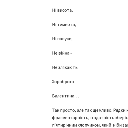
Ні висота,
Ні темнота,
Ні павуки,
Не війна –
Не злякають
Хороброго
Валентина…
Так просто, але так щемливо. Рядки к
фрагментарність, її здатність збері
п’ятирічним хлопчиком, який ніби за