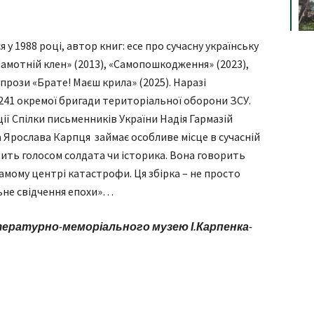
у 1988 році, автор книг: есе про сучасну українську
«Самотній клен» (2013), «Самопошкодження» (2023),
 прози «Брате! Маєш крила» (2025). Наразі
 241 окремої бригади територіальної оборони ЗСУ.
ії Спілки письменників України Надія Гармазій
а Ярослава Карпця займає особливе місце в сучасній
орить голосом солдата чи історика. Вона говорить
самому центрі катастрофи. Ця збірка – не просто
ьне свідчення епохи»…
тературно-меморіального музею І.Карпенка-
я