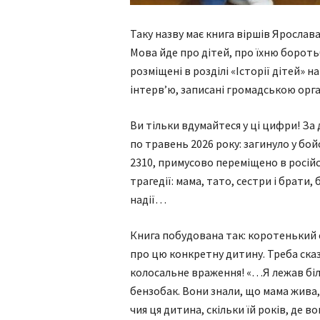
Таку назву має книга віршів Ярослав
Мова йде про дітей, про їхню боротьб
розміщені в розділі «Історії дітей» н
інтерв’ю, записані громадською орган
Ви тільки вдумайтеся у ці цифри! За 
по травень 2026 року: загинуло у бой
2310, примусово переміщено в російсь
трагедії: мама, тато, сестри і брати, 
надії…
Книга побудована так: коротенький еп
про цю конкретну дитину. Треба ска
колосальне враження! «…Я лежав біля
бензобак. Вони знали, що мама жива,
чия ця дитина, скільки їй років, де 