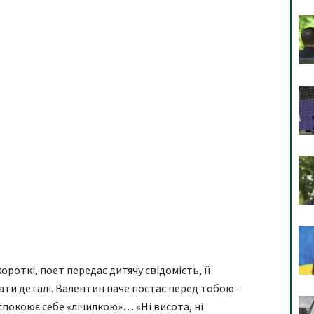
ороткі, поет передає дитячу свідомість, її
гати деталі. Валентин наче постає перед тобою –
спокоює себе «лічилкою»… «Ні висота, ні