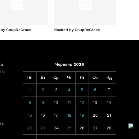
 by CoupDeGrace
Hacked by CoupDeGrace
ва
Червень 2026
ння
Пн
Вт
Ср
Чт
Пт
Сб
Нд
1
2
3
4
5
6
7
8
9
10
11
12
13
14
15
16
17
18
19
20
21
61-
22
23
24
25
26
27
28