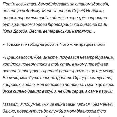
Потім все ж таки демобілізувався за станом здоров’я,
повернувся додому. Мене запросив Сергій Неділько
проректором льотної академії, а через рік запросили
бути радником голови Кіровоградської обласної ради
Юрія Дрозда. Вести ветеранський напрямок…
– Поважна і необхідна робота. Чого ж не працювалося?
– Працювалося. Але, знаєте, почувався незатребуваним,
хотілося повернутися в той стан, в якому перебував
останніх три роки. І врешті-решт зрозумів, що ще можу.
Вважаю, маю бути там, на фронті. Офіцерів малувато,
кадрових, гадаю, моя допомога потрібна. І мене це якось
дуже сильно давило в груди, не біль серця, а саме в груди.
І взагалі, я подумав: «Як це війна закінчиться і без мене?»
Звісно, повернутись до служби з моїм діагнозом було