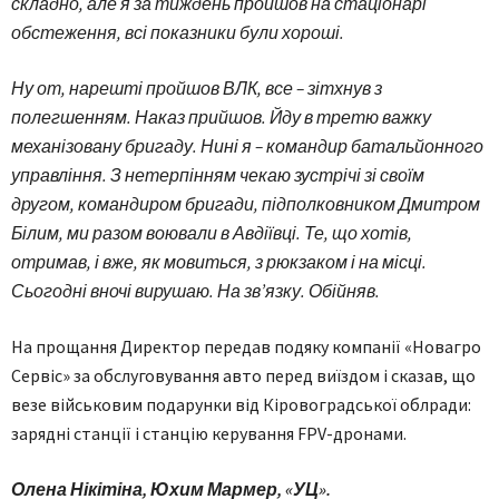
складно, але я за тиждень пройшов на стаціонарі
обстеження, всі показники були хороші.
Ну от, нарешті пройшов ВЛК, все – зітхнув з
полегшенням. Наказ прийшов. Йду в третю важку
механізовану бригаду. Нині я – командир батальйонного
управління. З нетерпінням чекаю зустрічі зі своїм
другом, командиром бригади, підполковником Дмитром
Білим, ми разом воювали в Авдіївці. Те, що хотів,
отримав, і вже, як мовиться, з рюкзаком і на місці.
Сьогодні вночі вирушаю. На зв’язку. Обійняв.
На прощання Директор передав подяку компанії «Новагро
Сервіс» за обслуговування авто перед виїздом і сказав, що
везе військовим подарунки від Кіровоградської облради:
зарядні станції і станцію керування FPV-дронами.
Олена Нікітіна, Юхим Мармер, «УЦ».