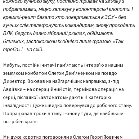
кожного гучного звуку, постійно тримає на зв’язку з
побратимами, міцно затягує у волонтерські клопоти. І
врешті-решт багато хто повертається в ЗСУ – без
гучних слів телефонують командирам, знову проходять
ВЛК, беруть давно зібраний рюкзак, обіймають
близьких, заспокоюючи їх однією лише фразою: «Так
треба» і – на схід.
Мабуть, постійні читачі пам’ятають інтерв’ю з нашим
земляком комбатом Олегом Дем’яненком на псевдо
Директор. Воював на найгарячіших напрямках, з-під
Авдіївки – на операційний стіл, термінова операція на
серці, після якої «автоматом» дають ІІ категорію
інвалідності. Дуже швидко повернувся до робочого стану.
Попрацював трохи в тилу і –знову туди, де найбільше
потрібен країні.
Ми дуже коротко поговорили з Олегом Георгійовичем