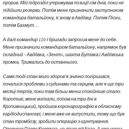
прорив. Мій підрозділ утримував позиції сім днів, поки не
підійшли резерви. Потім мене призначили заступником
командира батальйону, я знову в Авдіївці. Потім Піски,
потім Бахмут…
А далі командир 110-ї бригади запросив мене до себе.
Мене призначили командиром батальйону, напрямок був
складний – Авдіївка, «Зеніт», шахта Бутівка і Авдіївська
промка. Тримались до останнього.
Саме тоді стан мого здоров’я значно погіршився,
почалися проблеми з судинами та серцем, але я ще три
місяці терпів, поки там більш-менш спокійніше стало.
Коротше, мене випхали, поїхав на три дні в
Кропивницький, пройшов коронарографію в обласному
кардіодиспансері, і мене вже не випустили, тому що був
стан тромбозу, зробили операцію з шунтування.
Оперував Павло Кіструга, це лікар від Бога. А вже через