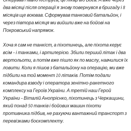
два місяці після операції я знову повернувся в бригаду і 8
місяців ще воював. Сформував танковий батальйон, і
через півтора місяця ми вийшли вже на бойові на
Покровський напрямок.
Хоча я сам не танкіст, а піхотинець, але піхота керує
всім – і танками, і артилерією. Збили перший літак і два
вертольоти, а потім вже пішло як по маслу, навчилися їх
ловити. Коли я пішов з батальйону на операцію, ми вже
підбили на той момент 10 літаків. Потім подали
командира взводу і оператора зенітно-ракетного
комплексу на Героїв України. А третій наш Герой
України – Віталій Анопрієнко, піхотинець з Черкащини,
який понад 50 танків і бойових машин піхоти
противника підбив, не рахуючи вантажний транспорт з
перевізками боєкомплекту.