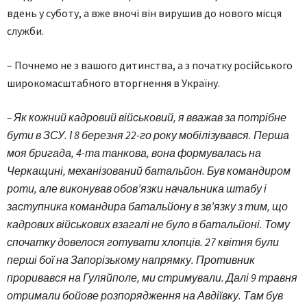
вдень у суботу, а вже вночі він вирушив до нового місця
служби.
– Почнемо не з вашого дитинства, а з початку російського
широкомасштабного вторгнення в Україну.
– Як кожний кадровий військовий, я вважав за потрібне
бути в ЗСУ. І 8 березня 22-го року мобілізувався. Перша
моя бригада, 4-та танкова, вона формувалась на
Черкащині, механізований батальйон. Був командиром
роти, але виконував обов’язки начальника штабу і
заступника командира батальйону в зв’язку з тим, що
кадрових військових взагалі не було в батальйоні. Тому
спочатку довелося готувати хлопців. 27 квітня були
перші бої на Запорізькому напрямку. Противник
проривався на Гуляйполе, ми стримували. Далі 9 травня
отримали бойове розпорядження на Авдіївку. Там був