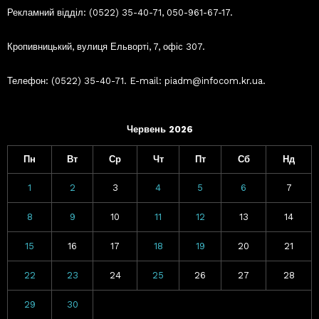
Рекламний відділ: (0522) 35-40-71, 050-961-67-17.
Кропивницький, вулиця Ельворті, 7, офіс 307.
Телефон: (0522) 35-40-71. E-mail: piadm@infocom.kr.ua.
Червень 2026
Пн
Вт
Ср
Чт
Пт
Сб
Нд
1
2
3
4
5
6
7
8
9
10
11
12
13
14
15
16
17
18
19
20
21
22
23
24
25
26
27
28
29
30