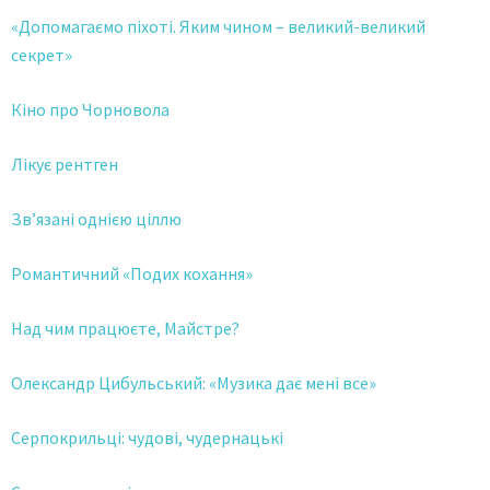
«Допомагаємо піхоті. Яким чином – великий-великий
секрет»
Кіно про Чорновола
Лікує рентген
Зв’язані однією ціллю
Романтичний «Подих кохання»
Над чим працюєте, Майстре?
Олександр Цибульський: «Музика дає мені все»
Серпокрильці: чудові, чудернацькі