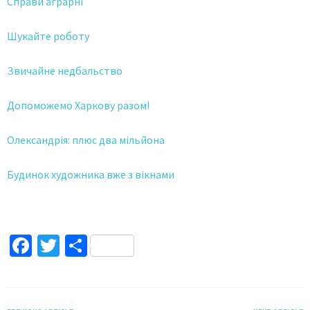
Справи аграрні
Шукайте роботу
Звичайне недбальство
Допоможемо Харкову разом!
Олександрія: плюс два мільйона
Будинок художника вже з вікнами
Facebook
Twitter
Поділитися