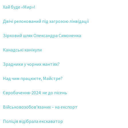
Хай буде «Мир»!
Двічі релокований під загрозою ліквідації
Зірковий шлях Олександра Симоненка
Канадські канікули
Зрадники у чорних мантіях?
Над чим працюєте, Майстре?
Євробачення-2024: не до пісень
Військовозобов’язаних – на експорт
Поліція відібрала екскаватор